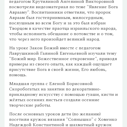
педагогом Крутилиной Ангелиной Викторовной
посмотрели видеоматериал по теме "Явление Бога
Аврааму". Воспитанники отметили, что пророк
Авраам был гостеприимным, милосердным,
послушным во всем Богу и за это был избран
Творцом в качестве праотца израильского народа,
чтобы исполнить обещание о потомстве и о том,
что через него произойдет великий народ.
На уроке Закон Божий вместе с педагогом
Лаврушкиной Галиной Евгеньевной изучали тему
"Божий мир. Божественное откровение", приводя
примеры из своего опыта, как каждый ощущает
присутствие Бога в своей жизни, Его любовь,
помощь.
Младшая группа с Еленой Борисовной
Скоробогатых на занятии по декоративно-
прикладному искусству с помощью гуаши, кисти и
жёлтых осенних листьев создали осенние
творческие работы.
После основных уроков дети (по желанию)
посетили кружок вязания "Солнышко" с Хоменко
Надеждой Константиной и шахматный кружок