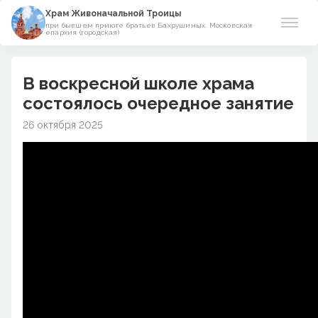
Храм Живоначальной Троицы
при бывшем приюте братьев Бахрушиных. Московская
епархия (городская)
О храме
В воскресной школе храма
Прихожанам
состоялось очередное занятие
26 октября 2025
Азы православия
Виртуальный музей
Поминовения
Контакты