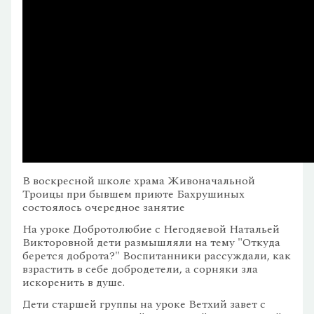
В воскресной школе храма Живоначальной
Троицы при бывшем приюте Бахрушиных
состоялось очередное занятие
На уроке Добротолюбие с Негодяевой Натальей
Викторовной дети размышляли на тему "Откуда
берется доброта?" Воспитанники рассуждали, как
взрастить в себе добродетели, а сорняки зла
искоренить в душе.
Дети старшей группы на уроке Ветхий завет с