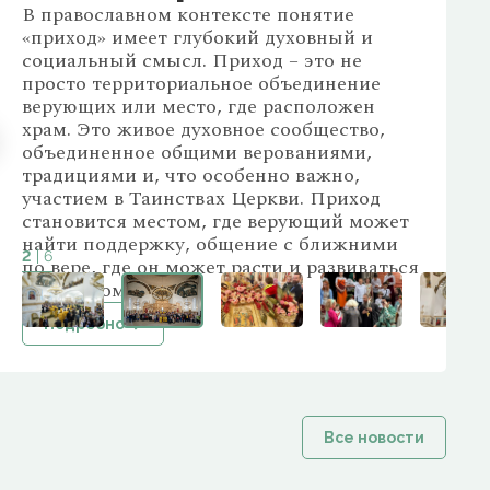
В православном контексте понятие
«приход» имеет глубокий духовный и
социальный смысл. Приход – это не
просто территориальное объединение
верующих или место, где расположен
храм. Это живое духовное сообщество,
объединенное общими верованиями,
традициями и, что особенно важно,
участием в Таинствах Церкви. Приход
становится местом, где верующий может
найти поддержку, общение с ближними
3
| 6
по вере, где он может расти и развиваться
в духовном плане.
Подробно →
Все новости