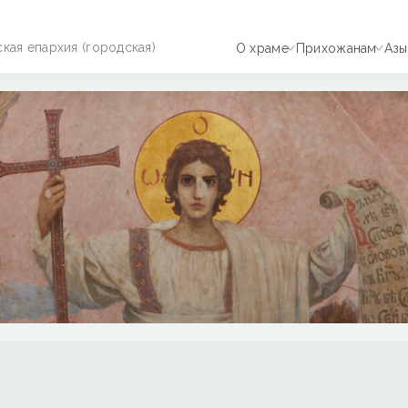
ая епархия (городская)
О храме
Прихожанам
Азы