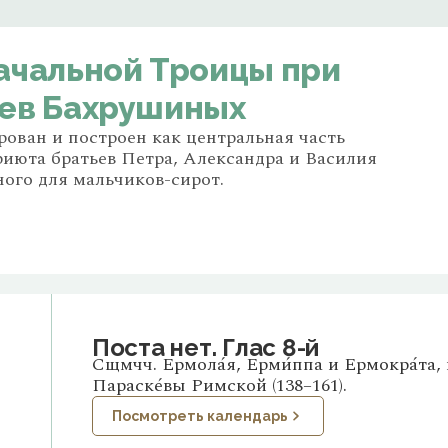
ачальной Троицы при
ев Бахрушиных
ван и построен как центральная часть
риюта братьев Петра, Александра и Василия
ого для мальчиков-сирот.
Поста нет. Глас 8-й
Сщмчч. Ермола́я, Ерми́ппа и Ермокра́та, 
Параске́вы Римской (138–161).
Посмотреть календарь