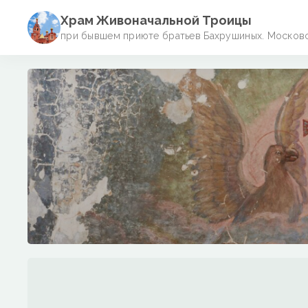
Храм Живоначальной Троицы
при бывшем приюте братьев Бахрушиных. Московск