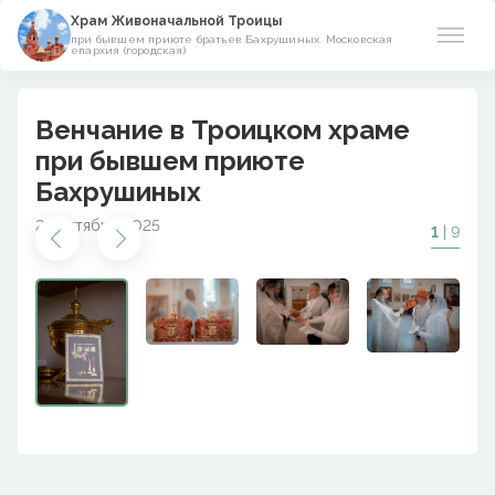
Храм Живоначальной Троицы
при бывшем приюте братьев Бахрушиных. Московская
епархия (городская)
О храме
Венчание в Троицком храме
Прихожанам
при бывшем приюте
Бахрушиных
Азы православия
29 октября 2025
1
| 9
Виртуальный музей
Поминовения
Контакты