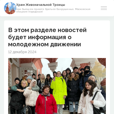
Храм Живоначальной Троицы
при бывшем приюте братьев Бахрушиных. Московская
епархия (городская)
О храме
В этом разделе новостей
Прихожанам
будет информация о
молодежном движении
Азы православия
12 декабря 2024
Виртуальный музей
Поминовения
Контакты